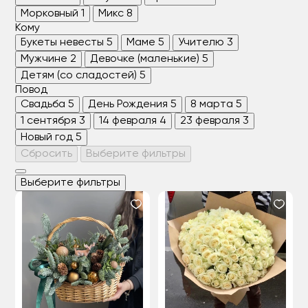
Морковный
1
Микс
8
Кому
Букеты невесты
5
Маме
5
Учителю
3
Мужчине
2
Девочке (маленькие)
5
Детям (со сладостей)
5
Повод
Свадьба
5
День Рождения
5
8 марта
5
1 сентября
3
14 февраля
4
23 февраля
3
Новый год
5
Сбросить
Выберите фильтры
Выберите фильтры