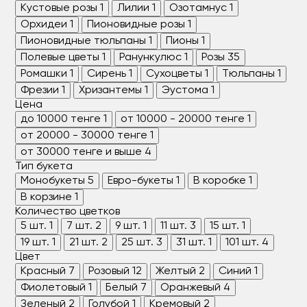
Кустовые розы
1
Лилии
1
Озотамнус
1
Орхидеи
1
Пионовидные розы
1
Пионовидные тюльпаны
1
Пионы
1
Полевые цветы
1
Ранункулюс
1
Розы
35
Ромашки
1
Сирень
1
Сухоцветы
1
Тюльпаны
1
Фрезии
1
Хризантемы
1
Эустома
1
Цена
до 10000 тенге
1
от 10000 - 20000 тенге
1
от 20000 - 30000 тенге
1
от 30000 тенге и выше
4
Тип букета
Монобукеты
5
Евро-букеты
1
В коробке
1
В корзине
1
Количество цветков
5 шт.
1
7 шт.
2
9 шт.
1
11 шт.
3
15 шт.
1
19 шт.
1
21 шт.
2
25 шт.
3
31 шт.
1
101 шт.
4
Цвет
Красный
7
Розовый
12
Желтый
2
Синий
1
Фиолетовый
1
Белый
7
Оранжевый
4
Зеленый
2
Голубой
1
Кремовый
2