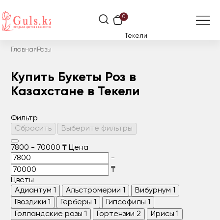
0
Текели
Главная
Розы
Купить Букеты Роз в
Казахстане в Текели
Фильтр
Сбросить
Выберите фильтры
7800
-
70000
₸
Цена
-
₸
Цветы
Адиантум
1
Альстромерии
1
Вибурнум
1
Гвоздики
1
Герберы
1
Гипсофилы
1
Голландские розы
1
Гортензии
2
Ирисы
1