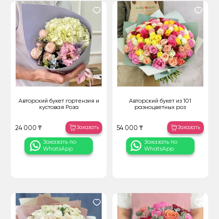
Авторский букет гортензия и
Авторский букет из 101
кустовая Роза
разноцветных роз
Заказать
Заказать
24 000 ₸
54 000 ₸
Заказать по
Заказать по
WhatsApp
WhatsApp