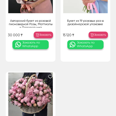
Авторский букет из розовой
Букет из 19 розовых роз в
пионовидной Розы, Маттиолы
дизайнерской упаковке
и Папоротника
Заказать
Заказать
30 000 ₸
15 120 ₸
Заказать по
Заказать по
WhatsApp
WhatsApp