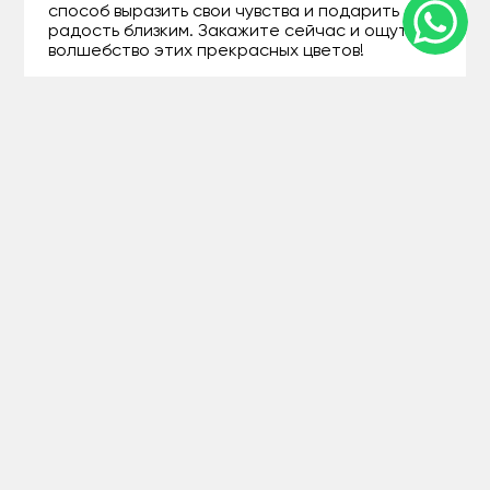
способ выразить свои чувства и подарить
радость близким. Закажите сейчас и ощутите
волшебство этих прекрасных цветов!
+77071207994
Guls - Доставка цветов в Текели