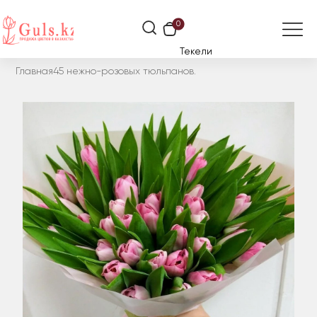
0
Текели
Главная
45 нежно-розовых тюльпанов.