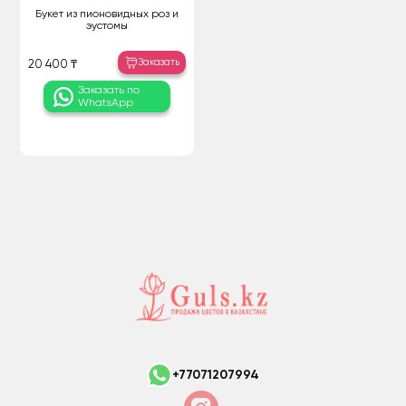
Букет из пионовидных роз и
эустомы
Заказать
20 400 ₸
Заказать по
WhatsApp
+77071207994